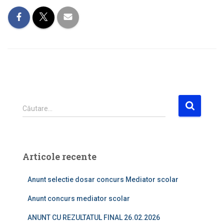
C
Căutare…
a
u
t
ă
Articole recente
d
u
Anunt selectie dosar concurs Mediator scolar
p
ă
Anunt concurs mediator scolar
:
ANUNT CU REZULTATUL FINAL 26.02.2026