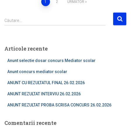
Paginație
1
2
URMĂTOR
articole
C
Căutare…
a
u
t
ă
Articole recente
d
u
Anunt selectie dosar concurs Mediator scolar
p
ă
Anunt concurs mediator scolar
:
ANUNT CU REZULTATUL FINAL 26.02.2026
ANUNT REZULTAT INTERVIU 26.02.2026
ANUNT REZULTAT PROBA SCRISA CONCURS 26.02.2026
Comentarii recente