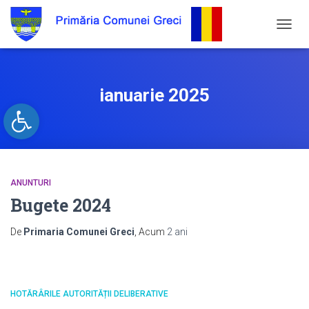
COMU
NAVIG
ianuarie 2025
Open toolbar
ANUNTURI
Bugete 2024
De
Primaria Comunei Greci
, Acum
2 ani
HOTĂRÂRILE AUTORITĂȚII DELIBERATIVE