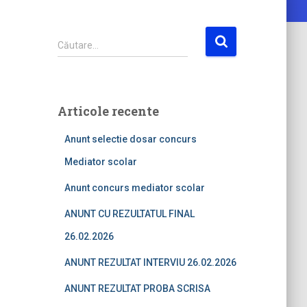
C
Căutare…
a
u
t
ă
Articole recente
d
u
Anunt selectie dosar concurs
p
ă
Mediator scolar
:
Anunt concurs mediator scolar
ANUNT CU REZULTATUL FINAL
26.02.2026
ANUNT REZULTAT INTERVIU 26.02.2026
ANUNT REZULTAT PROBA SCRISA