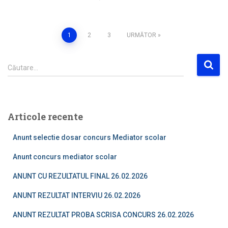
Paginație
1
2
3
URMĂTOR
articole
C
Căutare…
a
u
t
ă
Articole recente
d
u
Anunt selectie dosar concurs Mediator scolar
p
ă
Anunt concurs mediator scolar
:
ANUNT CU REZULTATUL FINAL 26.02.2026
ANUNT REZULTAT INTERVIU 26.02.2026
ANUNT REZULTAT PROBA SCRISA CONCURS 26.02.2026