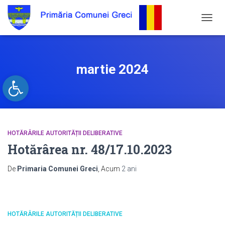
COMU
NAVIG
martie 2024
Open toolbar
HOTĂRÂRILE AUTORITĂȚII DELIBERATIVE
Hotărârea nr. 48/17.10.2023
De
Primaria Comunei Greci
, Acum
2 ani
HOTĂRÂRILE AUTORITĂȚII DELIBERATIVE