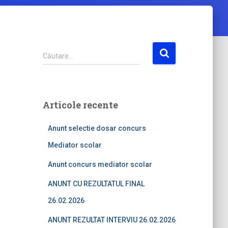
C
Căutare…
a
u
t
ă
Articole recente
d
u
Anunt selectie dosar concurs
p
ă
Mediator scolar
:
Anunt concurs mediator scolar
ANUNT CU REZULTATUL FINAL
26.02.2026
ANUNT REZULTAT INTERVIU 26.02.2026