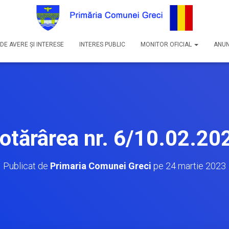
DE AVERE ȘI INTERESE
INTERES PUBLIC
MONITOR OFICIAL
ANUN
otărârea nr. 6/10.02.20
Publicat de
Primaria Comunei Greci
pe
24 martie 2023