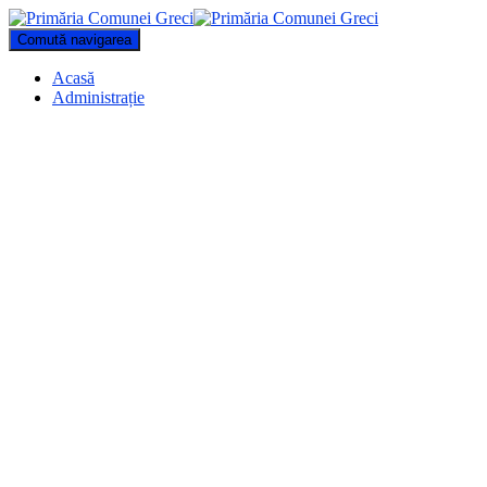
Comută navigarea
Acasă
Administrație