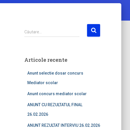
C
Căutare…
a
u
t
ă
Articole recente
d
u
Anunt selectie dosar concurs
p
ă
Mediator scolar
:
Anunt concurs mediator scolar
ANUNT CU REZULTATUL FINAL
26.02.2026
ANUNT REZULTAT INTERVIU 26.02.2026