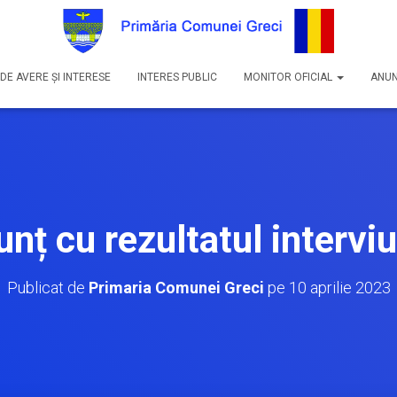
DE AVERE ȘI INTERESE
INTERES PUBLIC
MONITOR OFICIAL
ANUN
nț cu rezultatul interviu
Publicat de
Primaria Comunei Greci
pe
10 aprilie 2023