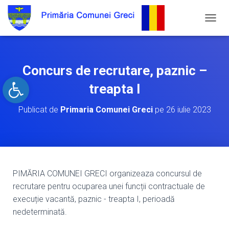
C
O
M
U
T
Concurs de recrutare, paznic –
Ă
Open toolbar
N
treapta I
A
V
Publicat de
Primaria Comunei Greci
pe
26 iulie 2023
I
G
A
R
E
A
PIMĂRIA COMUNEI GRECI organizeaza concursul de
recrutare pentru ocuparea unei funcții contractuale de
execuție vacantă, paznic - treapta I, perioadă
nedeterminată.