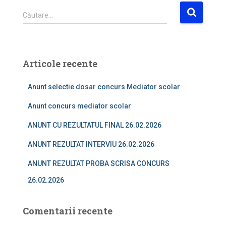
C
Căutare…
a
u
t
ă
Articole recente
d
u
Anunt selectie dosar concurs Mediator scolar
p
ă
Anunt concurs mediator scolar
:
ANUNT CU REZULTATUL FINAL 26.02.2026
ANUNT REZULTAT INTERVIU 26.02.2026
ANUNT REZULTAT PROBA SCRISA CONCURS
26.02.2026
Comentarii recente