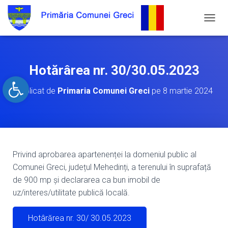
C
O
M
U
T
Hotărârea nr. 30/30.05.2023
Ă
Open toolbar
N
Publicat de
Primaria Comunei Greci
pe
8 martie 2024
A
V
I
G
A
R
E
Privind aprobarea apartenenței la domeniul public al
A
Comunei Greci, județul Mehedinți, a terenului în suprafață
de 900 mp și declararea ca bun imobil de
uz/interes/utilitate publică locală.
Hotârărea nr. 30/ 30.05.2023