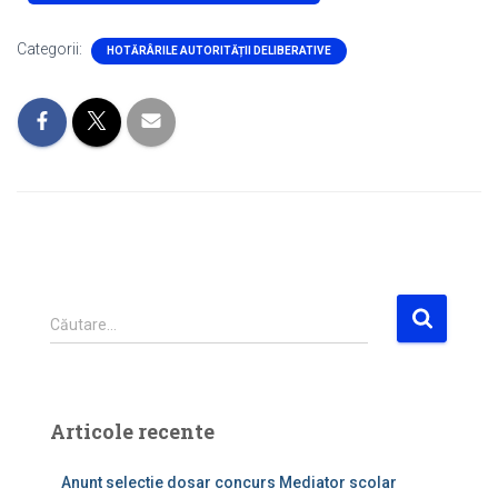
Categorii:
HOTĂRÂRILE AUTORITĂȚII DELIBERATIVE
C
Căutare…
a
u
t
ă
Articole recente
d
u
Anunt selectie dosar concurs Mediator scolar
p