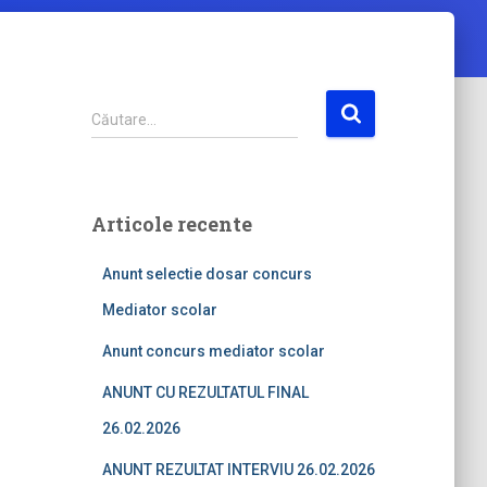
C
Căutare…
a
u
t
ă
Articole recente
d
u
Anunt selectie dosar concurs
p
ă
Mediator scolar
:
Anunt concurs mediator scolar
ANUNT CU REZULTATUL FINAL
26.02.2026
ANUNT REZULTAT INTERVIU 26.02.2026