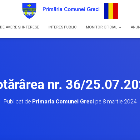
DE AVERE ȘI INTERESE
INTERES PUBLIC
MONITOR OFICIAL
ANUN
tărârea nr. 36/25.07.2
Publicat de
Primaria Comunei Greci
pe
8 martie 2024