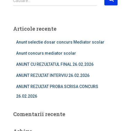
Căutare…
a
u
t
ă
Articole recente
d
u
Anunt selectie dosar concurs Mediator scolar
p
ă
Anunt concurs mediator scolar
:
ANUNT CU REZULTATUL FINAL 26.02.2026
ANUNT REZULTAT INTERVIU 26.02.2026
ANUNT REZULTAT PROBA SCRISA CONCURS
26.02.2026
Comentarii recente